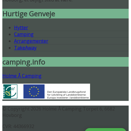
Hurtige Genveje
Hytter
Camping
Arrangementer
TakeAway
camping.info
Holme Å Camping
© Copyright 2026 Holme Å Camping
Torpet 6, 6682
Hovborg
CVR: 44366932