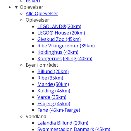
Fiskeri
▼ Oplevelser
Alle Oplevelser
Oplevelser
LEGOLAND®(20km)
LEGO® House (20km)
Givskud Zoo (45km)
Ribe Vikingecenter (39km)
Koldinghus (42km)
Kongernes Jelling (40km)
Byer i området
Billund (20km)
Ribe (35km)
Mandø (50km)
Kolding (45km)
Varde (35km)
Esbjerg (45km)
Fanø (45km-Færge)
Vandland
Lalandia Billund (20km)
Svømmestadion Danmark (45km)