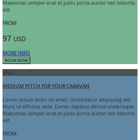
Maecenas semper erat et justo porta auctor nec lobortis
elit.
FROM
97
USD
MORE INFO
SALE
MEDIUM PITCH FOR YOUR CARAVAN
Lorem ipsum dolor sit amet, consectetur adipiscing elit.
Nunc ut efficitur ante. Donec dapibus dictum scelerisque.
Maecenas semper erat et justo porta auctor nec lobortis
elit.
FROM