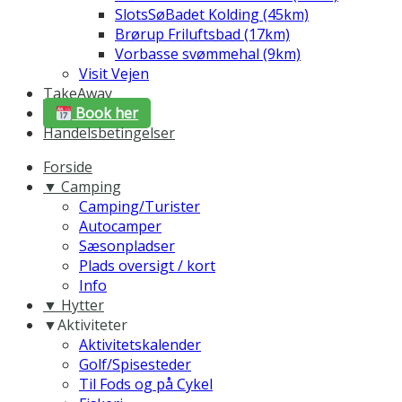
SlotsSøBadet Kolding (45km)
Brørup Friluftsbad (17km)
Vorbasse svømmehal (9km)
Visit Vejen
TakeAway
Book her
Handelsbetingelser
Forside
▼ Camping
Camping/Turister
Autocamper
Sæsonpladser
Plads oversigt / kort
Info
▼ Hytter
▼Aktiviteter
Aktivitetskalender
Golf/Spisesteder
Til Fods og på Cykel