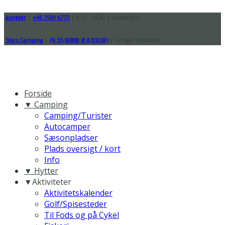
kontakt
|
+45 7539 6777
|
8-12 - 14-20
|
Gratis WiFi
Stars Camping
|
(N 55,60888 Ø 8,93269)
|
Google Translate
Forside
▼ Camping
Camping/Turister
Autocamper
Sæsonpladser
Plads oversigt / kort
Info
▼ Hytter
▼Aktiviteter
Aktivitetskalender
Golf/Spisesteder
Til Fods og på Cykel