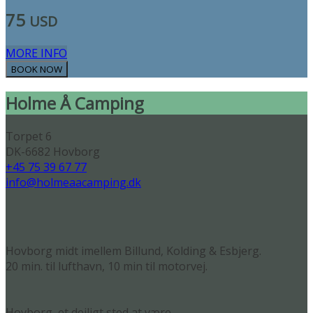
75
USD
MORE INFO
Holme Å Camping
Torpet 6
DK-6682 Hovborg
+45 75 39 67 77
info@holmeaacamping.dk
Hovborg midt imellem Billund, Kolding & Esbjerg.
20 min. til lufthavn, 10 min til motorvej.
Hovborg, et dejligt sted at være.