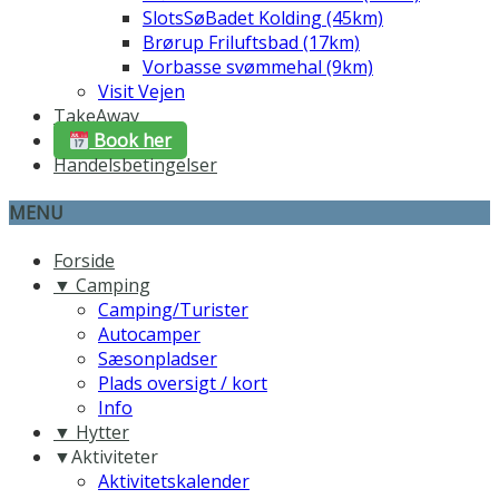
SlotsSøBadet Kolding (45km)
Brørup Friluftsbad (17km)
Vorbasse svømmehal (9km)
Visit Vejen
TakeAway
Book her
Handelsbetingelser
MENU
Forside
▼ Camping
Camping/Turister
Autocamper
Sæsonpladser
Plads oversigt / kort
Info
▼ Hytter
▼Aktiviteter
Aktivitetskalender