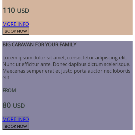
110
USD
MORE INFO
BIG CARAVAN FOR YOUR FAMILY
Lorem ipsum dolor sit amet, consectetur adipiscing elit.
Nunc ut efficitur ante. Donec dapibus dictum scelerisque.
Maecenas semper erat et justo porta auctor nec lobortis
elit.
FROM
80
USD
MORE INFO