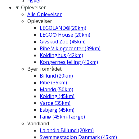
Fiskeri
▼ Oplevelser
Alle Oplevelser
Oplevelser
LEGOLAND®(20km)
LEGO® House (20km)
Givskud Zoo (45km)
Ribe Vikingecenter (39km)
Koldinghus (42km)
Kongernes Jelling (40km)
Byer i området
Billund (20km)
Ribe (35km)
Mandø (50km)
Kolding (45km)
Varde (35km)
Esbjerg (45km)
Fanø (45km-Færge)
Vandland
Lalandia Billund (20km)
Svømmestadion Danmark (45km)