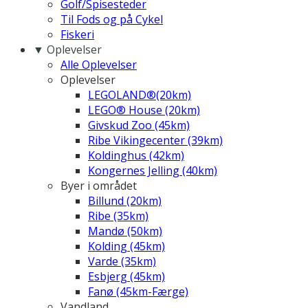
Golf/Spisesteder
Til Fods og på Cykel
Fiskeri
▼ Oplevelser
Alle Oplevelser
Oplevelser
LEGOLAND®(20km)
LEGO® House (20km)
Givskud Zoo (45km)
Ribe Vikingecenter (39km)
Koldinghus (42km)
Kongernes Jelling (40km)
Byer i området
Billund (20km)
Ribe (35km)
Mandø (50km)
Kolding (45km)
Varde (35km)
Esbjerg (45km)
Fanø (45km-Færge)
Vandland