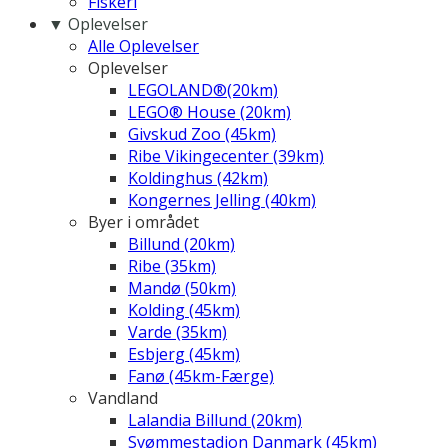
Fiskeri
▼ Oplevelser
Alle Oplevelser
Oplevelser
LEGOLAND®(20km)
LEGO® House (20km)
Givskud Zoo (45km)
Ribe Vikingecenter (39km)
Koldinghus (42km)
Kongernes Jelling (40km)
Byer i området
Billund (20km)
Ribe (35km)
Mandø (50km)
Kolding (45km)
Varde (35km)
Esbjerg (45km)
Fanø (45km-Færge)
Vandland
Lalandia Billund (20km)
Svømmestadion Danmark (45km)