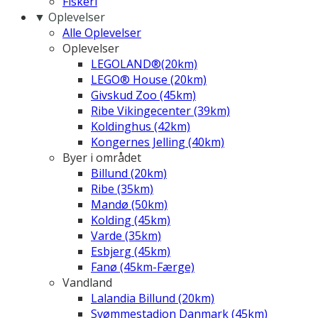
Fiskeri
▼ Oplevelser
Alle Oplevelser
Oplevelser
LEGOLAND®(20km)
LEGO® House (20km)
Givskud Zoo (45km)
Ribe Vikingecenter (39km)
Koldinghus (42km)
Kongernes Jelling (40km)
Byer i området
Billund (20km)
Ribe (35km)
Mandø (50km)
Kolding (45km)
Varde (35km)
Esbjerg (45km)
Fanø (45km-Færge)
Vandland
Lalandia Billund (20km)
Svømmestadion Danmark (45km)