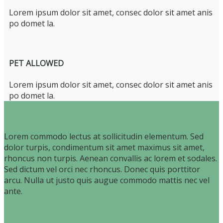
Lorem ipsum dolor sit amet, consec dolor sit amet anis
po domet la.
PET ALLOWED
Lorem ipsum dolor sit amet, consec dolor sit amet anis
po domet la.
L
orem commodo lectus at sollicitudin elementum. Sed
dolor turpis, condimentum sit amet maximus sit amet,
rhoncus non turpis. Aenean convallis ac lorem et sodales.
Sed dictum vel orci nec rhoncus. Donec quis porttitor
arcu. Nulla ut justo quis augue commodo mattis nec vel
ante.