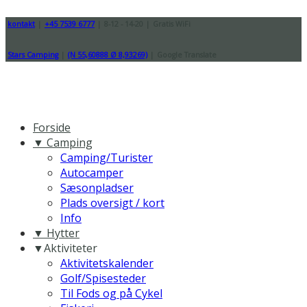
kontakt
|
+45 7539 6777
|
8-12 - 14-20
|
Gratis WiFi
Stars Camping
|
(N 55,60888 Ø 8,93269)
|
Google Translate
Forside
▼ Camping
Camping/Turister
Autocamper
Sæsonpladser
Plads oversigt / kort
Info
▼ Hytter
▼Aktiviteter
Aktivitetskalender
Golf/Spisesteder
Til Fods og på Cykel