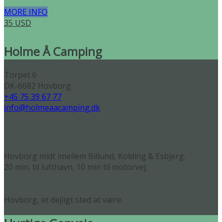
MORE INFO
35 USD
Holme Å Camping
Torpet 6
DK-6682 Hovborg
+45 75 39 67 77
info@holmeaacamping.dk
Hovborg midt imellem Billund, Kolding & Esbjerg.
20 min. til lufthavn, 10 min til motorvej.
Hovborg, et dejligt sted at være.