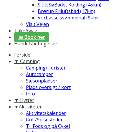
SlotsSøBadet Kolding (45km)
Brørup Friluftsbad (17km)
Vorbasse svømmehal (9km)
Visit Vejen
TakeAway
📅 Book her
Handelsbetingelser
Forside
▼ Camping
Camping/Turister
Autocamper
Sæsonpladser
Plads oversigt / kort
Info
▼ Hytter
▼Aktiviteter
Aktivitetskalender
Golf/Spisesteder
Til Fods og på Cykel