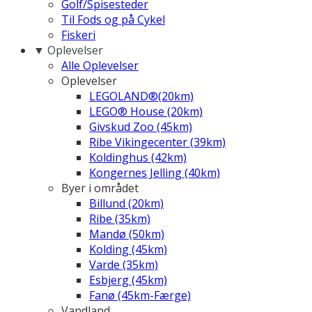
Golf/Spisesteder
Til Fods og på Cykel
Fiskeri
▼ Oplevelser
Alle Oplevelser
Oplevelser
LEGOLAND®(20km)
LEGO® House (20km)
Givskud Zoo (45km)
Ribe Vikingecenter (39km)
Koldinghus (42km)
Kongernes Jelling (40km)
Byer i området
Billund (20km)
Ribe (35km)
Mandø (50km)
Kolding (45km)
Varde (35km)
Esbjerg (45km)
Fanø (45km-Færge)
Vandland