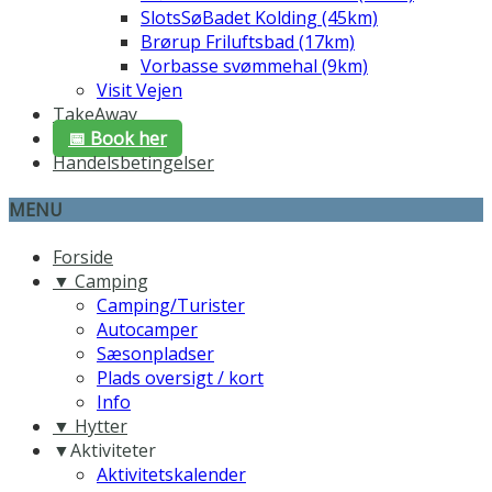
SlotsSøBadet Kolding (45km)
Brørup Friluftsbad (17km)
Vorbasse svømmehal (9km)
Visit Vejen
TakeAway
📅 Book her
Handelsbetingelser
MENU
Forside
▼ Camping
Camping/Turister
Autocamper
Sæsonpladser
Plads oversigt / kort
Info
▼ Hytter
▼Aktiviteter
Aktivitetskalender