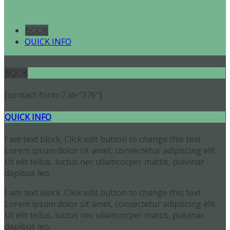
BOOK
QUICK INFO
BOOK
[contact-form-7 id=”376″]
QUICK INFO
I am text block. Click edit button to change this text.
Lorem ipsum dolor sit amet, consectetur adipiscing elit.
Ut elit tellus, luctus nec ullamcorper mattis, pulvinar
dapibus leo.
I am text block. Click edit button to change this text.
Lorem ipsum dolor sit amet, consectetur adipiscing elit.
Ut elit tellus, luctus nec ullamcorper mattis, pulvinar
dapibus leo.