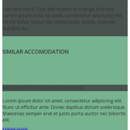
I am text block. Click edit button to change this text.
Lorem ipsum dolor sit amet, consectetur adipiscing elit.
Ut elit tellus, luctus nec ullamcorper mattis, pulvinar
dapibus leo.
SIMILAR ACCOMODATION
MEDIUM PITCH FOR YOUR CARAVAN
Lorem ipsum dolor sit amet, consectetur adipiscing elit.
Nunc ut efficitur ante. Donec dapibus dictum scelerisque.
Maecenas semper erat et justo porta auctor nec lobortis
elit.