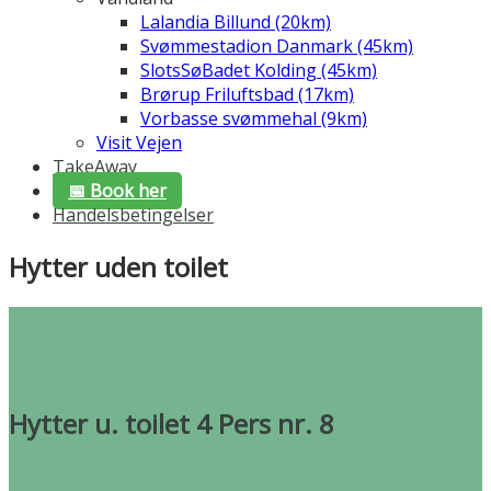
Lalandia Billund (20km)
Svømmestadion Danmark (45km)
SlotsSøBadet Kolding (45km)
Brørup Friluftsbad (17km)
Vorbasse svømmehal (9km)
Visit Vejen
TakeAway
📅 Book her
Handelsbetingelser
Hytter uden toilet
Hytter u. toilet 4 Pers nr. 8