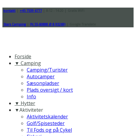
kontakt
|
+45 7539 6777
|
8-12 - 14-20
|
Gratis WiFi
Stars Camping
|
(N 55,60888 Ø 8,93269)
|
Google Translate
Forside
▼ Camping
Camping/Turister
Autocamper
Sæsonpladser
Plads oversigt / kort
Info
▼ Hytter
▼Aktiviteter
Aktivitetskalender
Golf/Spisesteder
Til Fods og på Cykel