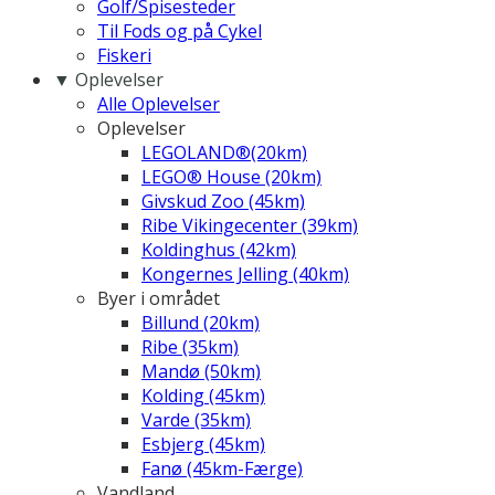
Golf/Spisesteder
Til Fods og på Cykel
Fiskeri
▼ Oplevelser
Alle Oplevelser
Oplevelser
LEGOLAND®(20km)
LEGO® House (20km)
Givskud Zoo (45km)
Ribe Vikingecenter (39km)
Koldinghus (42km)
Kongernes Jelling (40km)
Byer i området
Billund (20km)
Ribe (35km)
Mandø (50km)
Kolding (45km)
Varde (35km)
Esbjerg (45km)
Fanø (45km-Færge)
Vandland