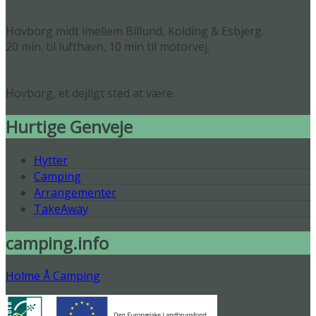
Hovborg midt imellem Billund, Kolding & Esbjerg.
20 min. til lufthavn, 10 min til motorvej.
Hovborg, et dejligt sted at være.
Hurtige Genveje
Hytter
Camping
Arrangementer
TakeAway
camping.info
Holme Å Camping