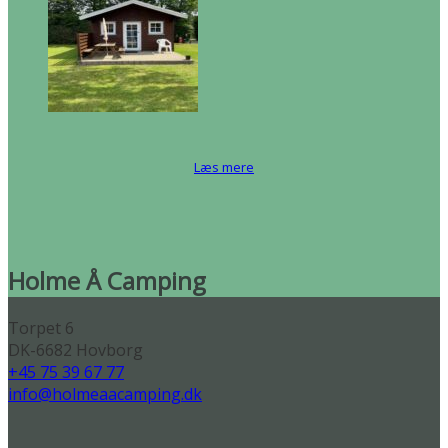
Læs mere
Holme Å Camping
Torpet 6
DK-6682 Hovborg
+45 75 39 67 77
info@holmeaacamping.dk