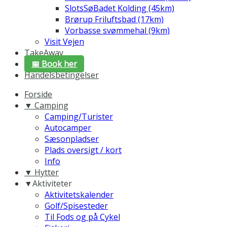
SlotsSøBadet Kolding (45km)
Brørup Friluftsbad (17km)
Vorbasse svømmehal (9km)
Visit Vejen
TakeAway
📅 Book her
Handelsbetingelser
Forside
▼ Camping
Camping/Turister
Autocamper
Sæsonpladser
Plads oversigt / kort
Info
▼ Hytter
▼Aktiviteter
Aktivitetskalender
Golf/Spisesteder
Til Fods og på Cykel