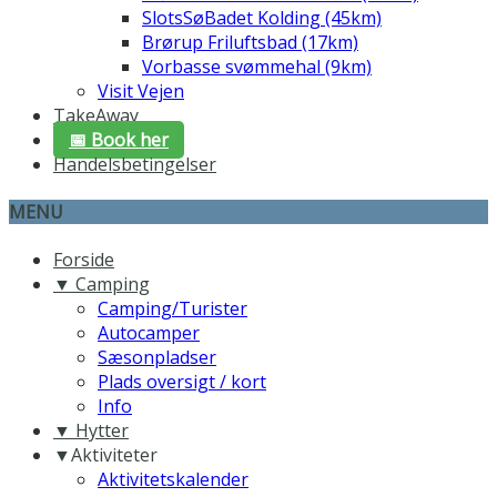
SlotsSøBadet Kolding (45km)
Brørup Friluftsbad (17km)
Vorbasse svømmehal (9km)
Visit Vejen
TakeAway
📅 Book her
Handelsbetingelser
MENU
Forside
▼ Camping
Camping/Turister
Autocamper
Sæsonpladser
Plads oversigt / kort
Info
▼ Hytter
▼Aktiviteter
Aktivitetskalender