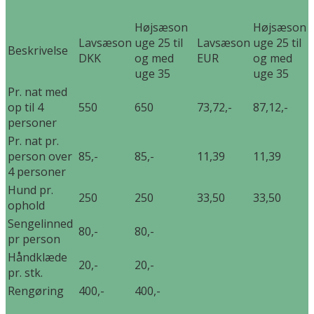
Højsæson
Højsæson
Lavsæson
uge 25 til
Lavsæson
uge 25 til
Beskrivelse
DKK
og med
EUR
og med
uge 35
uge 35
Pr. nat med
op til 4
550
650
73,72,-
87,12,-
personer
Pr. nat pr.
person over
85,-
85,-
11,39
11,39
4 personer
Hund pr.
250
250
33,50
33,50
ophold
Sengelinned
80,-
80,-
pr person
Håndklæde
20,-
20,-
pr. stk.
Rengøring
400,-
400,-