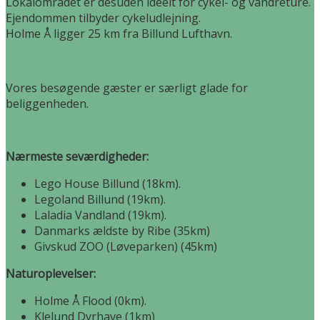
Lokalområdet er desuden ideelt for cykel- og vandreture.
Ejendommen tilbyder cykeludlejning.
Holme Å ligger 25 km fra Billund Lufthavn.
Vores besøgende gæster er særligt glade for
beliggenheden.
Nærmeste seværdigheder:
Lego House Billund (18km).
Legoland Billund (19km).
Laladia Vandland (19km).
Danmarks ældste by Ribe (35km)
Givskud ZOO (Løveparken) (45km)
Naturoplevelser:
Holme Å Flood (0km).
Klelund Dyrhave (1km)