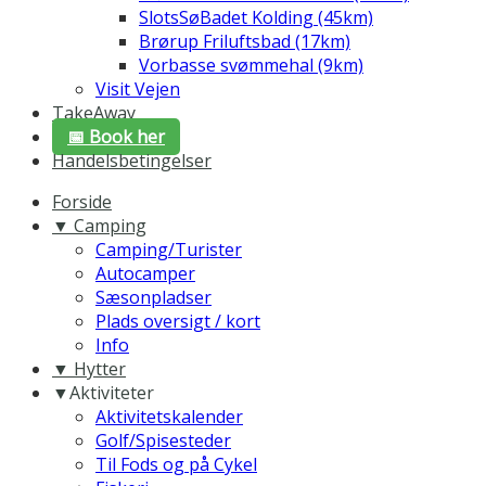
SlotsSøBadet Kolding (45km)
Brørup Friluftsbad (17km)
Vorbasse svømmehal (9km)
Visit Vejen
TakeAway
📅 Book her
Handelsbetingelser
Forside
▼ Camping
Camping/Turister
Autocamper
Sæsonpladser
Plads oversigt / kort
Info
▼ Hytter
▼Aktiviteter
Aktivitetskalender
Golf/Spisesteder
Til Fods og på Cykel