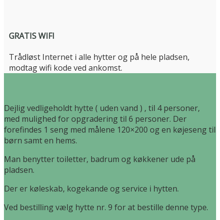
GRATIS WIFI
Trådløst Internet i alle hytter og på hele pladsen,
modtag wifi kode ved ankomst.
Dejlig vedligeholdt hytte ( uden vand ) , til 4 personer,
med mulighed for opgradering til 6 personer. Der
forefindes 1 seng med målene 120×200 og en køjeseng til
børn samt en hems.
Man benytter toiletter, badrum og køkkener ude på
pladsen.
Der er køleskab, kogekande og service i hytten.
Ved bestilling vælg hytte nr. 9 for at bestille denne type.