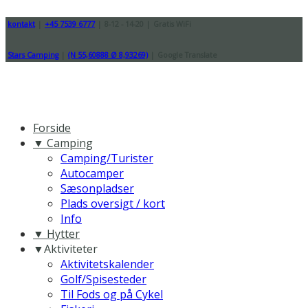
kontakt
|
+45 7539 6777
|
8-12 - 14-20
|
Gratis WiFi
Stars Camping
|
(N 55,60888 Ø 8,93269)
|
Google Translate
Forside
▼ Camping
Camping/Turister
Autocamper
Sæsonpladser
Plads oversigt / kort
Info
▼ Hytter
▼Aktiviteter
Aktivitetskalender
Golf/Spisesteder
Til Fods og på Cykel