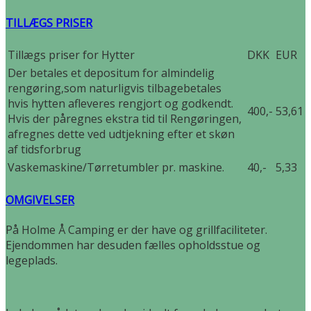
TILLÆGS PRISER
Tillægs priser for Hytter
DKK
EUR
Der betales et depositum for almindelig
rengøring,som naturligvis tilbagebetales
hvis hytten afleveres rengjort og godkendt.
400,-
53,61
Hvis der påregnes ekstra tid til Rengøringen,
afregnes dette ved udtjekning efter et skøn
af tidsforbrug
Vaskemaskine/Tørretumbler pr. maskine.
40,-
5,33
OMGIVELSER
På Holme Å Camping er der have og grillfaciliteter.
Ejendommen har desuden fælles opholdsstue og
legeplads.