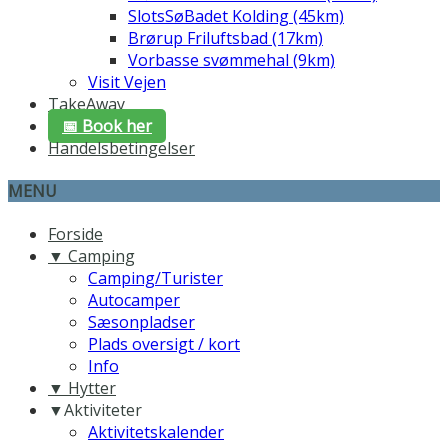
SlotsSøBadet Kolding (45km)
Brørup Friluftsbad (17km)
Vorbasse svømmehal (9km)
Visit Vejen
TakeAway
📅 Book her
Handelsbetingelser
MENU
Forside
▼ Camping
Camping/Turister
Autocamper
Sæsonpladser
Plads oversigt / kort
Info
▼ Hytter
▼Aktiviteter
Aktivitetskalender