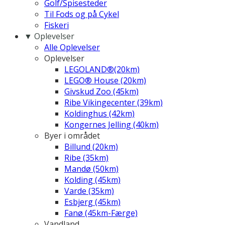
Golf/Spisesteder
Til Fods og på Cykel
Fiskeri
▼ Oplevelser
Alle Oplevelser
Oplevelser
LEGOLAND®(20km)
LEGO® House (20km)
Givskud Zoo (45km)
Ribe Vikingecenter (39km)
Koldinghus (42km)
Kongernes Jelling (40km)
Byer i området
Billund (20km)
Ribe (35km)
Mandø (50km)
Kolding (45km)
Varde (35km)
Esbjerg (45km)
Fanø (45km-Færge)
Vandland