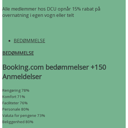
Alle medlemmer hos DCU opnår 15% rabat på
overnatning i egen vogn eller telt
BEDØMMELSE
BEDØMMELSE
Booking.com bedømmelser +150
Anmeldelser
Rengøring
78%
Komfort
71%
Faciliteter
76%
Personale
80%
Valuta for pengene
73%
Beliggenhed
80%