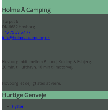
Holme Å Camping
Torpet 6
DK-6682 Hovborg
+45 75 39 67 77
info@holmeaacamping.dk
Hovborg midt imellem Billund, Kolding & Esbjerg.
20 min. til lufthavn, 10 min til motorvej.
Hovborg, et dejligt sted at være.
Hurtige Genveje
Hytter