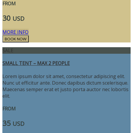
FROM
30
USD
MORE INFO
SALE
SMALL TENT – MAX 2 PEOPLE
Lorem ipsum dolor sit amet, consectetur adipiscing elit.
Nunc ut efficitur ante. Donec dapibus dictum scelerisque.
Maecenas semper erat et justo porta auctor nec lobortis
elit.
FROM
35
USD