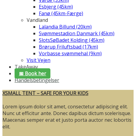
Varde (35km)
Esbjerg (45km)
Fanø (45km-Færge)
Vandland
Lalandia Billund (20km)
Svømmestadion Danmark (45km)
SlotsSøBadet Kolding (45km)
Brørup Friluftsbad (17km)
Vorbasse svømmehal (9km)
Visit Vejen
TakeAway
📅 Book her
Handelsbetingelser
XSMALL TENT – SAFE FOR YOUR KIDS
Lorem ipsum dolor sit amet, consectetur adipiscing elit.
Nunc ut efficitur ante. Donec dapibus dictum scelerisque.
Maecenas semper erat et justo porta auctor nec lobortis
elit.