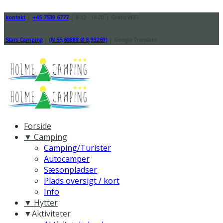
kontakt
|
+45 7539 6777
|
8-12 - 14-20
|
Gratis WiFi
Stars Camping
|
(N 55,60888 Ø 8,93269)
|
Google Translate
Forside
▼ Camping
Camping/Turister
Autocamper
Sæsonpladser
Plads oversigt / kort
Info
▼ Hytter
▼Aktiviteter