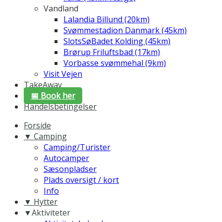
Vandland
Lalandia Billund (20km)
Svømmestadion Danmark (45km)
SlotsSøBadet Kolding (45km)
Brørup Friluftsbad (17km)
Vorbasse svømmehal (9km)
Visit Vejen
TakeAway
📅 Book her
Handelsbetingelser
Forside
▼ Camping
Camping/Turister
Autocamper
Sæsonpladser
Plads oversigt / kort
Info
▼ Hytter
▼Aktiviteter