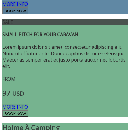
MORE INFO
SALE
SMALL PITCH FOR YOUR CARAVAN
Lorem ipsum dolor sit amet, consectetur adipiscing elit.
Nunc ut efficitur ante. Donec dapibus dictum scelerisque.
Maecenas semper erat et justo porta auctor nec lobortis
elit.
FROM
97
USD
MORE INFO
Holme Å Camping