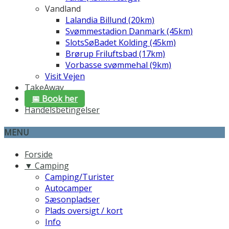
Vandland
Lalandia Billund (20km)
Svømmestadion Danmark (45km)
SlotsSøBadet Kolding (45km)
Brørup Friluftsbad (17km)
Vorbasse svømmehal (9km)
Visit Vejen
TakeAway
📅 Book her
Handelsbetingelser
MENU
Forside
▼ Camping
Camping/Turister
Autocamper
Sæsonpladser
Plads oversigt / kort
Info