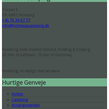
Torpet 6
DK-6682 Hovborg
+45 75 39 67 77
info@holmeaacamping.dk
Hovborg midt imellem Billund, Kolding & Esbjerg.
20 min. til lufthavn, 10 min til motorvej.
Hovborg, et dejligt sted at være.
Hurtige Genveje
Hytter
Camping
Arrangementer