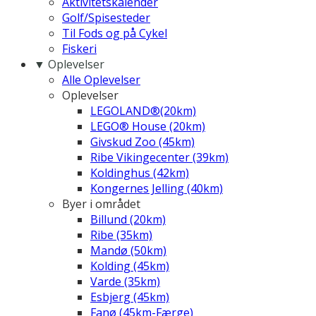
Aktivitetskalender
Golf/Spisesteder
Til Fods og på Cykel
Fiskeri
▼ Oplevelser
Alle Oplevelser
Oplevelser
LEGOLAND®(20km)
LEGO® House (20km)
Givskud Zoo (45km)
Ribe Vikingecenter (39km)
Koldinghus (42km)
Kongernes Jelling (40km)
Byer i området
Billund (20km)
Ribe (35km)
Mandø (50km)
Kolding (45km)
Varde (35km)
Esbjerg (45km)
Fanø (45km-Færge)