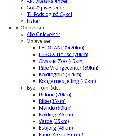
Aktivitetskalender
Golf/Spisesteder
Til Fods og på Cykel
Fiskeri
▼ Oplevelser
Alle Oplevelser
Oplevelser
LEGOLAND®(20km)
LEGO® House (20km)
Givskud Zoo (45km)
Ribe Vikingecenter (39km)
Koldinghus (42km)
Kongernes Jelling (40km)
Byer i området
Billund (20km)
Ribe (35km)
Mandø (50km)
Kolding (45km)
Varde (35km)
Esbjerg (45km)
Fanø (45km-Færge)