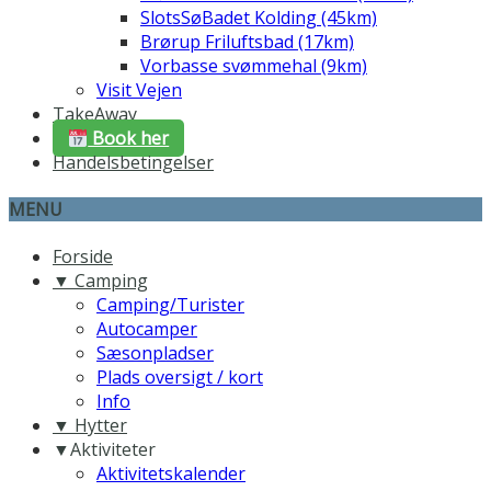
SlotsSøBadet Kolding (45km)
Brørup Friluftsbad (17km)
Vorbasse svømmehal (9km)
Visit Vejen
TakeAway
Book her
Handelsbetingelser
MENU
Forside
▼ Camping
Camping/Turister
Autocamper
Sæsonpladser
Plads oversigt / kort
Info
▼ Hytter
▼Aktiviteter
Aktivitetskalender