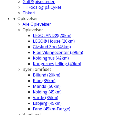
Golf/Spisesteder
Til Fods og på Cykel
Fiskeri
▼ Oplevelser
Alle Oplevelser
Oplevelser
LEGOLAND®(20km)
LEGO® House (20km)
Givskud Zoo (45km)
Ribe Vikingecenter (39km)
Koldinghus (42km)
Kongernes Jelling (40km)
Byer i området
Billund (20km)
Ribe (35km)
Mandø (50km)
Kolding (45km)
Varde (35km)
Esbjerg (45km)
Fanø (45km-Færge)
Vandland