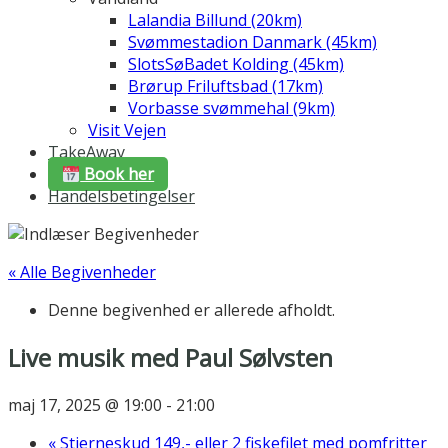
Lalandia Billund (20km)
Svømmestadion Danmark (45km)
SlotsSøBadet Kolding (45km)
Brørup Friluftsbad (17km)
Vorbasse svømmehal (9km)
Visit Vejen
TakeAway
Book her
Handelsbetingelser
« Alle Begivenheder
Denne begivenhed er allerede afholdt.
Live musik med Paul Sølvsten
maj 17, 2025 @ 19:00
-
21:00
«
Stjerneskud 149,- eller 2 fiskefilet med pomfritter