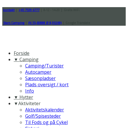
kontakt
|
+45 7539 6777
|
8-12 - 14-20
|
Gratis WiFi
Stars Camping
|
(N 55,60888 Ø 8,93269)
|
Google Translate
Forside
▼ Camping
Camping/Turister
Autocamper
Sæsonpladser
Plads oversigt / kort
Info
▼ Hytter
▼Aktiviteter
Aktivitetskalender
Golf/Spisesteder
Til Fods og på Cykel