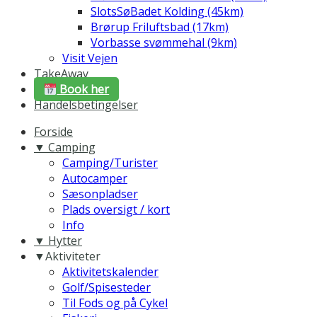
SlotsSøBadet Kolding (45km)
Brørup Friluftsbad (17km)
Vorbasse svømmehal (9km)
Visit Vejen
TakeAway
Book her
Handelsbetingelser
Forside
▼ Camping
Camping/Turister
Autocamper
Sæsonpladser
Plads oversigt / kort
Info
▼ Hytter
▼Aktiviteter
Aktivitetskalender
Golf/Spisesteder
Til Fods og på Cykel