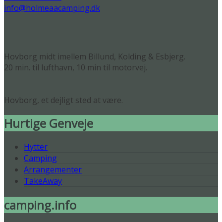
info@holmeaacamping.dk
Hovborg midt imellem Billund, Kolding & Esbjerg.
20 min. til lufthavn, 10 min til motorvej.
Hovborg, et dejligt sted at være.
Hurtige Genveje
Hytter
Camping
Arrangementer
TakeAway
camping.info