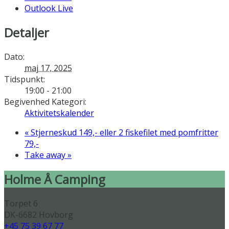
Outlook Live
Detaljer
Dato:
maj 17, 2025
Tidspunkt:
19:00 - 21:00
Begivenhed Kategori:
Aktivitetskalender
«
Stjerneskud 149,- eller 2 fiskefilet med pomfritter
79,-
Take away
»
Holme Å Camping
Torpet 6
DK-6682 Hovborg
+45 75 39 67 77