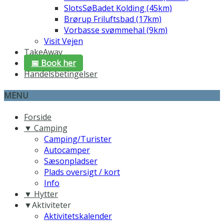
SlotsSøBadet Kolding (45km)
Brørup Friluftsbad (17km)
Vorbasse svømmehal (9km)
Visit Vejen
TakeAway
📅 Book her
Handelsbetingelser
MENU
Forside
▼ Camping
Camping/Turister
Autocamper
Sæsonpladser
Plads oversigt / kort
Info
▼ Hytter
▼Aktiviteter
Aktivitetskalender