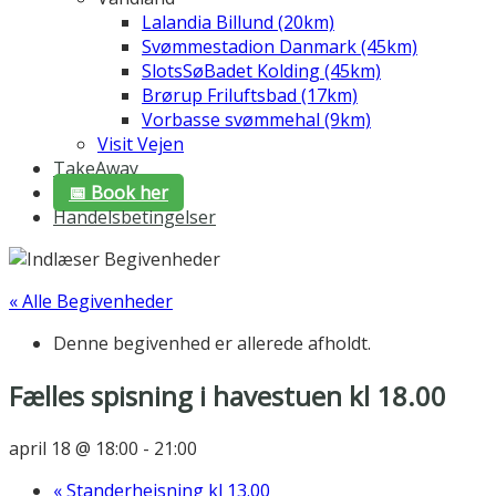
Lalandia Billund (20km)
Svømmestadion Danmark (45km)
SlotsSøBadet Kolding (45km)
Brørup Friluftsbad (17km)
Vorbasse svømmehal (9km)
Visit Vejen
TakeAway
📅 Book her
Handelsbetingelser
« Alle Begivenheder
Denne begivenhed er allerede afholdt.
Fælles spisning i havestuen kl 18.00
april 18 @ 18:00
-
21:00
«
Standerhejsning kl 13.00