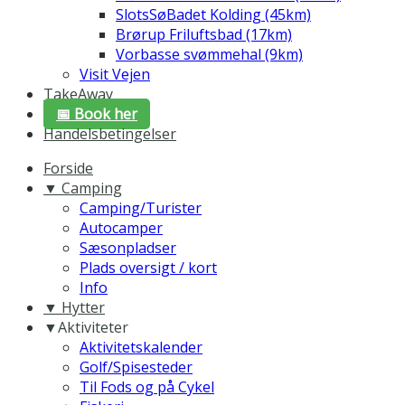
SlotsSøBadet Kolding (45km)
Brørup Friluftsbad (17km)
Vorbasse svømmehal (9km)
Visit Vejen
TakeAway
📅 Book her
Handelsbetingelser
Forside
▼ Camping
Camping/Turister
Autocamper
Sæsonpladser
Plads oversigt / kort
Info
▼ Hytter
▼Aktiviteter
Aktivitetskalender
Golf/Spisesteder
Til Fods og på Cykel