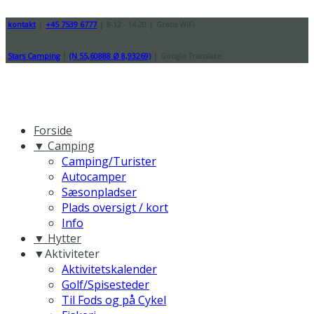
kontakt
|
+45 7539 6777
|
8-12 - 14-20
|
Gratis WiFi
Stars Camping
|
(N 55,60888 Ø 8,93269)
|
Google Translate
Forside
▼ Camping
Camping/Turister
Autocamper
Sæsonpladser
Plads oversigt / kort
Info
▼ Hytter
▼Aktiviteter
Aktivitetskalender
Golf/Spisesteder
Til Fods og på Cykel