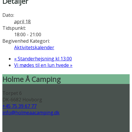
Detaljer
Dato:
april 18
Tidspunkt:
18:00 - 21:00
Begivenhed Kategori:
Aktivitetskalender
«
Standerhejsning kl 13.00
Vi mødes til en lun hvede
»
Holme Å Camping
Torpet 6
DK-6682 Hovborg
+45 75 39 67 77
info@holmeaacamping.dk