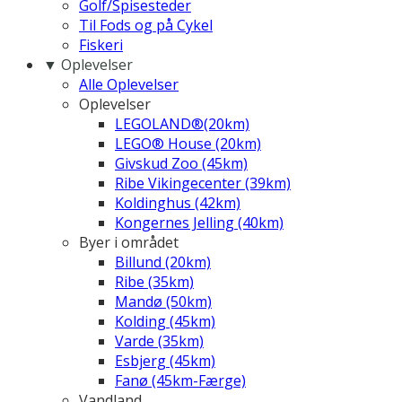
Golf/Spisesteder
Til Fods og på Cykel
Fiskeri
▼ Oplevelser
Alle Oplevelser
Oplevelser
LEGOLAND®(20km)
LEGO® House (20km)
Givskud Zoo (45km)
Ribe Vikingecenter (39km)
Koldinghus (42km)
Kongernes Jelling (40km)
Byer i området
Billund (20km)
Ribe (35km)
Mandø (50km)
Kolding (45km)
Varde (35km)
Esbjerg (45km)
Fanø (45km-Færge)
Vandland