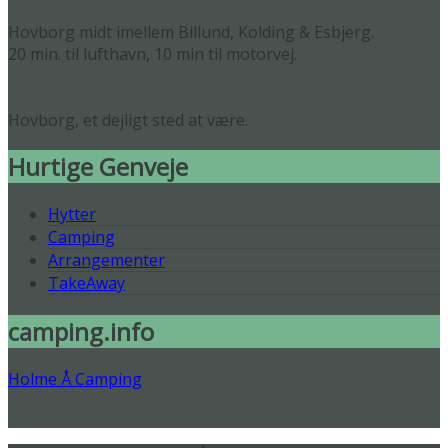
Hovborg midt imellem Billund, Kolding & Esbjerg.
20 min. til lufthavn, 10 min til motorvej.
Hovborg, et dejligt sted at være.
Hurtige Genveje
Hytter
Camping
Arrangementer
TakeAway
camping.info
Holme Å Camping